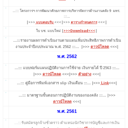
…::: โครงการฯ การพัฒนาศักยภาพการบริหารจัดการด้านงานคลัง 9 มทร.
:::…
|
>>>
แบบตอบรับ
<<<
|>>>
ตารางกำหนดการ
<<<|
ใบ บช. แบบใหม่ |
>>>Download<<<
|
…:::รายงานผลการดำเนินงานตามแผนเพิ่มประสิทธิภาพการดำเนิน
งานประจำปีงบประมาณ พ.ศ. 2562 :::… |>>>
ดาวน์โหลด
<<<|
พ.ศ. 2562
…::: แบบฟอร์มแผนปฏิบัติงานการใช้จ่าย เงินรายได้ ปี 2563 :::…
|>>>
ดาวน์โหลด
<<<|>>>
ตัวอย่าง
<<<|
…::: คู่มือการพิมพ์เอกสาร slip เงินเดือน :::… |>>>
Link
<<<|
…::: มาตรฐานขั้นตอนการปฏิบัติงานของกองคลัง :::… |>>>
ดาวน์โหลด
<<<|
พ.ศ. 2561
…:::รับสมัครลูกจ้างชั่วคราว ตำแหน่งนักวิชาการบัญชีและการเงิน