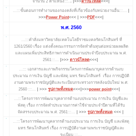
จำนวน 2 ตำแหน่ง:::..
.
|>>>
ดาวน์โหลด
<<<|
…:::ขั้นตอนการทำงานของกองคลังที่เกี่ยวข้องกับหน่วยงานอื่น:::…
|
>>>
Power Point
<<< | >>>
PDF
<<<|
พ.ศ. 2560
…:::คำสั่งมหาวิทยาลัยเทคโนโลยีราชมงคลรัตนโกสินทร์ ที่
1261/2560 เรื่อง แต่งตั้งคณะกรรมการจัดทำต้นทุนต่อหน่วยผลผลิต
และแผนเพิ่มประสิทธิภาพการดำเนินงานประจำปีงบประมาณ พ.ศ.
2561:::…
|>>>
ดาวน์โหลด
<<<|
…::: เอกสารและภาพกิจกรรมโครงการพัฒนาบุคลากรด้านงบ
ประมาณ การเงิน บัญชี และพัสดุ มทร.รัตนโกสินทร์ เรื่อง การปฏิบัติ
งานตามพระราชบัญญัติและระเบียบกระทรวงการคลังฉบับใหม่ พ.ศ.
2560
:::…
| >>>
รูปภาพทั้งหมด
<<<|>>>
power point
<<<|
…:::โครงการการพัฒนาบุคลากรด้านงบประมาณ การเงิน บัญชีและ
พัสดุ เรื่อง การจัดทำประมาณการค่าใช้จ่ายประจำปีตามที่ได้รับ
จัดสรรงบประมาณ พ.ศ. 2561:::…
| >>>
รูปภาพทั้งหมด
<<< |
…:::โครงการพัฒนาบุคลากรด้านงบประมาณ การเงิน บัญชี และพัสดุ
มทร.รัตนโกสินทร์ เรื่อง การปฏิบัติงานตามพระราชบัญญัติและ
ระเบียบ :::…